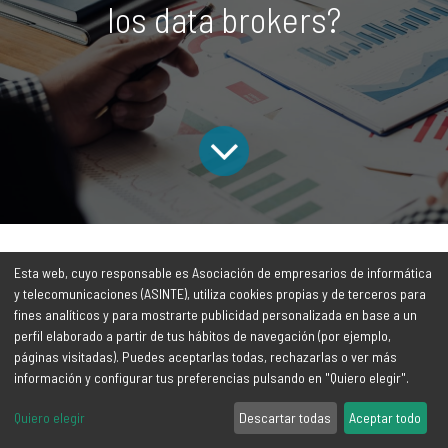
los data brokers?
Todos
De
La privacidad en la era digital: ¿qué son y qué papel juegan los data brokers?
Esta web, cuyo responsable es Asociación de empresarios de informática
los blogs
interés
y telecomunicaciones (ASINTE), utiliza cookies propias y de terceros para
fines analíticos y para mostrarte publicidad personalizada en base a un
perfil elaborado a partir de tus hábitos de navegación (por ejemplo,
páginas visitadas). Puedes aceptarlas todas, rechazarlas o ver más
En la actualidad, nuestro mundo está cada vez más conectado
información y configurar tus preferencias pulsando en "Quiero elegir".
y elementos como la tecnología y la comunicación digital
Quiero elegir
Descartar todas
Aceptar todo
juegan un papel fundamental en nuestra vida cotidiana. Sin